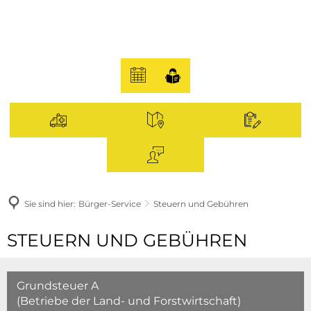
Sie sind hier:
Bürger-Service
Steuern und Gebühren
Steuern
STEUERN UND GEBÜHREN
und
Gebühren
Grundsteuer A
(Betriebe der Land- und Forstwirtschaft)