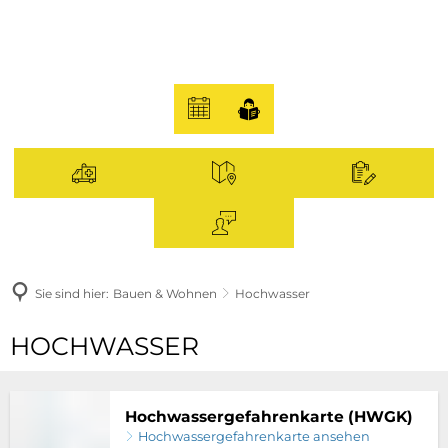
Sie sind hier:
Bauen & Wohnen
Hochwasser
Hochwasser
HOCHWASSER
Hochwassergefahrenkarte (HWGK)
Hochwassergefahrenkarte ansehen