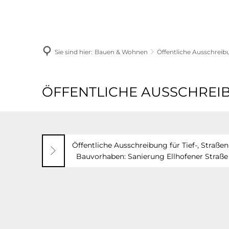
Menü
Suche
Termin
Sie sind hier:
Bauen & Wohnen
Öffentliche Ausschrei
ÖFFENTLICHE AUSSCHREI
Öffentliche
Ausschreibungen
Öffentliche Ausschreibung für Ti
Bauvorhaben: Sanierung Ellhofener Straße 